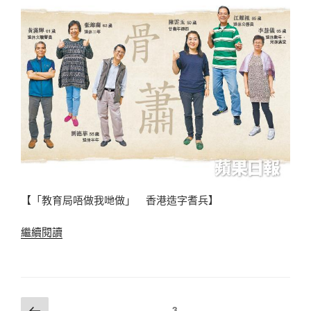
的
「香
港
人
造
香
港
字」
運
動”
【「教育局唔做我哋做」 香港造字耆兵】
“「教
繼續閱讀
育
局
唔
做
文
上
頁
3