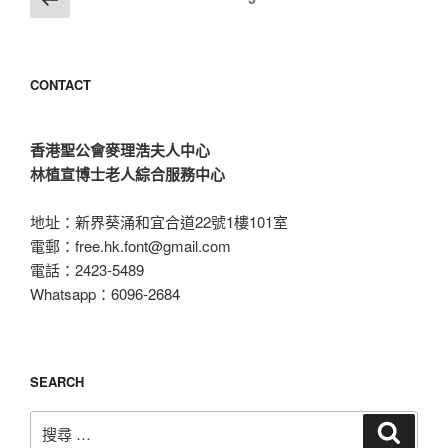
我
一
章
哋
頁
導
做」
覽
香
CONTACT
港
造
字
香港聖公會麥理浩夫人中心
耆
林植宣博士老人綜合服務中心
兵”
地址：新界葵涌和宜合道22號1樓101室
電郵：
free.hk.font@gmail.com
電話：2423-5489
Whatsapp：6096-2684
SEARCH
搜
搜
尋
尋：