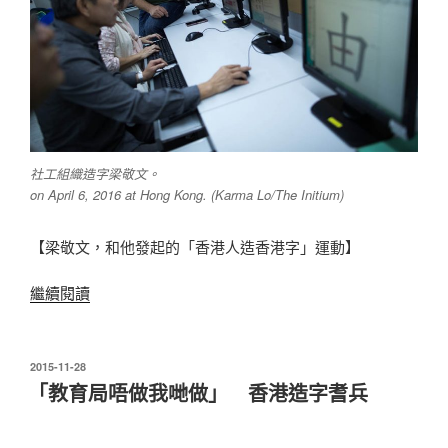
社工組織造字梁敬文。
on April 6, 2016 at Hong Kong. (Karma Lo/The Initium)
【梁敬文，和他發起的「香港人造香港字」運動】
“梁
繼續閱讀
敬
文，
和
發
2015-11-28
表
他
「教育局唔做我哋做」 香港造字耆兵
於
發
起