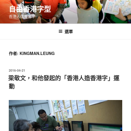
跳
自由香港字型
至
香港人造香港字
內
容
選單
作者:
KINGMAN.LEUNG
發
2016-04-21
表
梁敬文，和他發起的「香港人造香港字」運
於
動