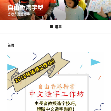
跳
自由香港字型
至
香港人造香港字
內
容
選單
首頁