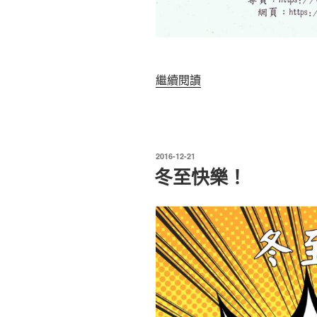
“「自
繼續閱讀
由
香
港
字
發
2016-12-21
型」
表
冬至快樂！
於
簡
介
聚
會”