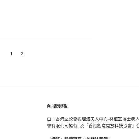
頁
頁
2
1
自由香港字型
由「香港聖公會麥理浩夫人中心-林植宣博士老
會有限公司擁有] 及「香港創意開放科技協會」