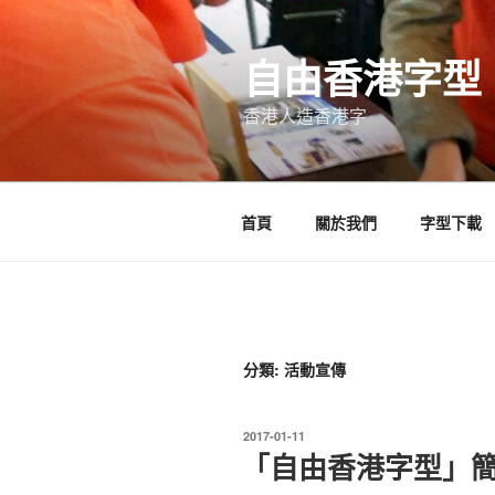
跳
至
自由香港字型
內
容
香港人造香港字
首頁
關於我們
字型下載
分類:
活動宣傳
發
2017-01-11
表
「自由香港字型」
於