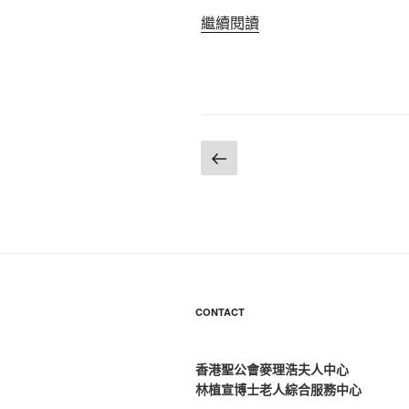
“冬
繼續閱讀
至
快
樂！”
文
上
一
章
頁
導
覽
CONTACT
香港聖公會麥理浩夫人中心
林植宣博士老人綜合服務中心