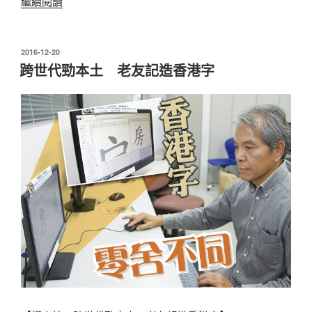
“商
繼續閱讀
台
節
目
發
2016-12-20
表
訪
跨世代勁本土 老友記造香港字
於
問”