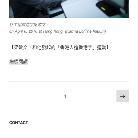
字
體
製
作
社工組織造字梁敬文。
on April 6, 2016 at Hong Kong. (Karma Lo/The Initium)
技
巧”
【梁敬文，和他發起的「香港人造香港字」運動】
“梁
繼續閱讀
敬
文，
和
他
文
下
頁
1
發
一
章
起
頁
導
的
覽
「香
CONTACT
港
人