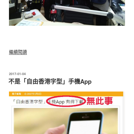
“香
繼續閱讀
港
電
台
發
2017-01-04
表
第
不是「自由香港字型」手機App
於
五
台
節
目
訪
問”