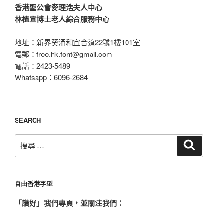
造
香港聖公會麥理浩夫人中心
香
林植宣博士老人綜合服務中心
港
字」
地址：新界葵涌和宜合道22號1樓101室
運
電郵：
free.hk.font@gmail.com
動”
電話：2423-5489
Whatsapp：6096-2684
SEARCH
搜
搜
尋
尋：
自由香港字型
「讚好」我們專頁，並關注我們：