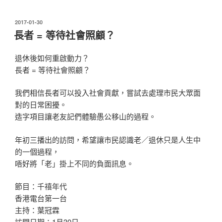
許
（樂
發
2017-01-30
活
表
長者 = 等待社會照顧？
於
銀
髮）」
退休後如何重啟動力？
獎
長者 = 等待社會照顧？
項”
我們相信長者可以投入社會貢獻，嘗試去處理市民大眾面
對的日常困擾。
造字項目讓老友記們體驗愚公移山的過程。
年初三播出的訪問，希望讓市民認識老／退休只是人生中
的一個過程，
唔好將「老」掛上不同的負面訊息。
節目：千禧年代
香港電台第一台
主持：葉冠霖
訪問日期：1月30日