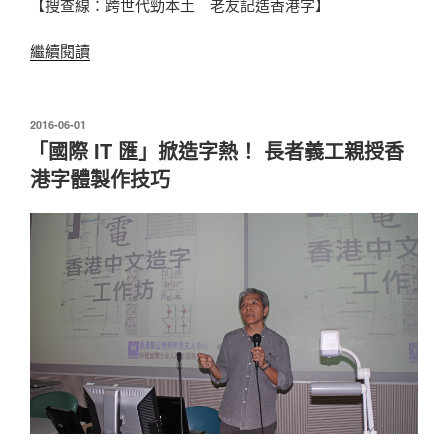
【搜查線：跨世代勁本土 老友記造香港字】
“跨
繼續閱讀
世
代
勁
發
2016-06-01
表
本
「國際 IT 匯」掀造字熱！ 長者義工親授香
於
土
港字體製作技巧
老
友
記
造
香
港
字”