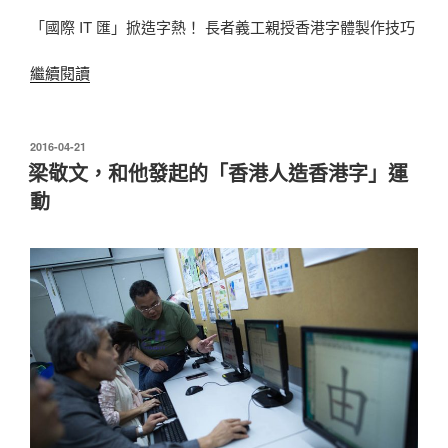
「國際 IT 匯」掀造字熱！ 長者義工親授香港字體製作技巧
“「國
繼續閱讀
際
IT
匯」
發
2016-04-21
表
掀
梁敬文，和他發起的「香港人造香港字」運
於
造
動
字
熱！
長
者
義
工
親
授
香
港