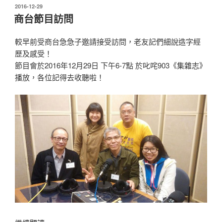
由
發
2016-12-29
表
香
商台節目訪問
於
港
字
較早前受商台急急子邀請接受訪問，老友記們細說造字經
型」
歷及感受！
手
節目會於2016年12月29日 下午6-7點 於叱咤903《集雜志》
機
播放，各位記得去收聽啦！
App”