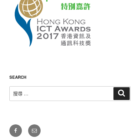
SEARCH
搜
搜
尋
尋：
自
電
由
郵