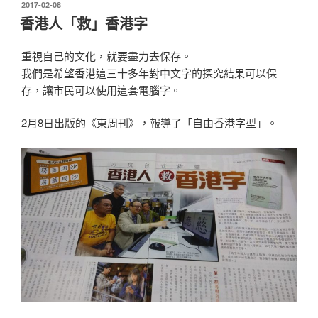
AWARDS
發
2017-02-08
表
獲
香港人「救」香港字
於
得
「最
重視自己的文化，就要盡力去保存。
佳
我們是希望香港這三十多年對中文字的探究結果可以保
生
存，讓市民可以使用這套電腦字。
活
時
2月8日出版的《東周刊》，報導了「自由香港字型」。
尚
（學
習、
生
活）
銅
獎」
及
「特
別
嘉