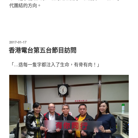
代團結的方向。
發
2017-01-17
表
香港電台第五台節目訪問
於
「…造每一隻字都注入了生命，有骨有肉！」