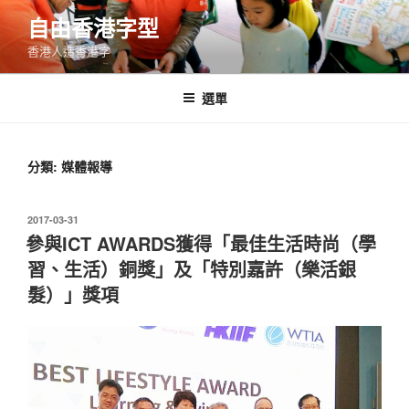
跳
自由香港字型
至
香港人造香港字
內
容
選單
分類:
媒體報導
發
2017-03-31
表
參與ICT AWARDS獲得「最佳生活時尚（學
於
習、生活）銅獎」及「特別嘉許（樂活銀
髮）」獎項