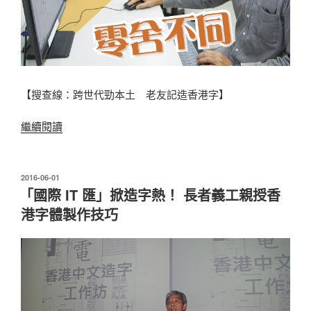
【搜查線：跨世代勁本土 老友記造香港字】
“跨
繼續閱讀
世
代
勁
發
2016-06-01
表
本
「國際 IT 匯」掀造字熱！ 長者義工親授香
於
土
港字體製作技巧
老
友
記
造
香
港