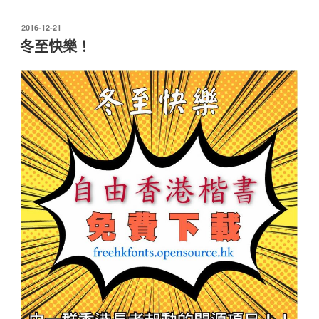
節
目
發
2016-12-21
表
訪
冬至快樂！
於
問”