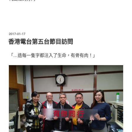
發
2017-01-17
表
香港電台第五台節目訪問
於
「…造每一隻字都注入了生命，有骨有肉！」