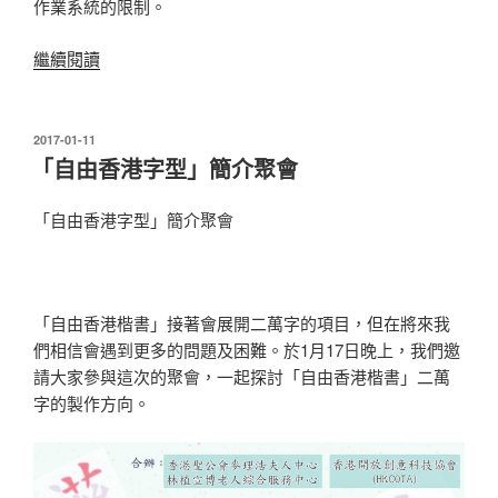
作業系統的限制。
“手
繼續閱讀
機
睇
到
發
2017-01-11
表
「自
「自由香港字型」簡介聚會
於
由
香
「自由香港字型」簡介聚會
港
楷
書」
「自由香港楷書」接著會展開二萬字的項目，但在將來我
無
們相信會遇到更多的問題及困難。於1月17日晚上，我們邀
難
請大家參與這次的聚會，一起探討「自由香港楷書」二萬
度！”
字的製作方向。