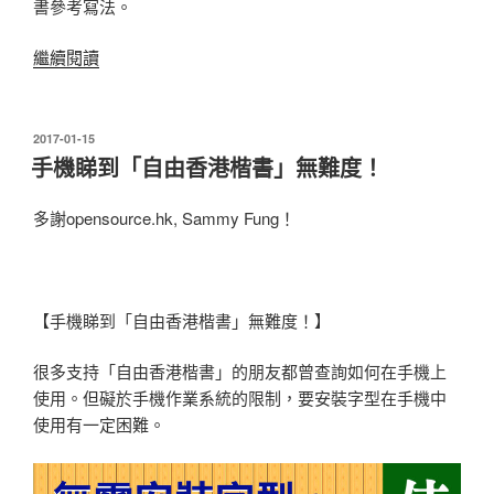
書參考寫法。
“個
繼續閱讀
『告』
字，
上
發
2017-01-15
表
帝
手機睇到「自由香港楷書」無難度！
於
叫
我
多謝opensource.hk, Sammy Fung！
穿
頭”
【手機睇到「自由香港楷書」無難度！】
很多支持「自由香港楷書」的朋友都曾查詢如何在手機上
使用。但礙於手機作業系統的限制，要安裝字型在手機中
使用有一定困難。