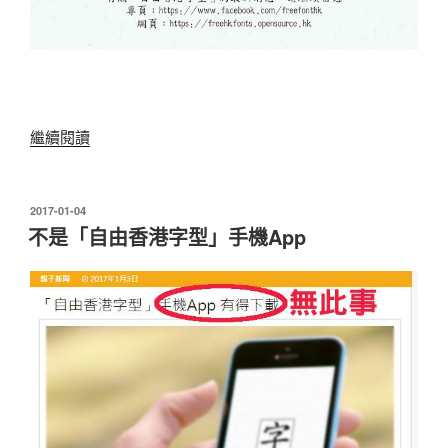
“「自
繼續閱讀
由
香
港
發
2017-01-04
表
字
不是「自由香港字型」手機App
於
型」
簡
介
聚
會”