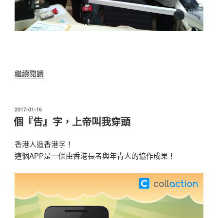
“香
繼續閱讀
港
電
台
發
2017-01-16
表
第
個『告』字，上帝叫我穿頭
於
五
台
香港人造香港字！
節
這個APP是一個由香港長者與年青人的協作成果！
目
訪
問”