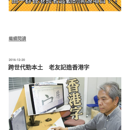
“冬
繼續閱讀
至
快
樂！”
發
2016-12-20
表
跨世代勁本土 老友記造香港字
於