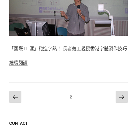
字”
「國際 IT 匯」掀造字熱！ 長者義工親授香港字體製作技巧
“「國
繼續閱讀
際
IT
匯」
掀
文
上
下
頁
2
造
一
一
章
字
頁
頁
導
熱！
覽
長
CONTACT
者
義