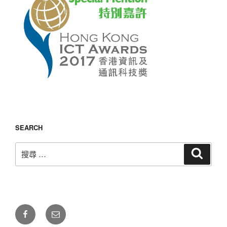
SEARCH
搜
搜
尋
尋：
自
電
由
郵