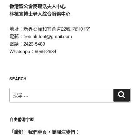
工
香港聖公會麥理浩夫人中心
親
林植宣博士老人綜合服務中心
授
香
地址：新界葵涌和宜合道22號1樓101室
港
電郵：
free.hk.font@gmail.com
字
電話：2423-5489
體
Whatsapp：6096-2684
製
作
技
SEARCH
巧”
搜
搜
尋
尋：
自由香港字型
「讚好」我們專頁，並關注我們：