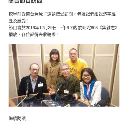
商台節目訪問
於
港
字
較早前受商台急急子邀請接受訪問，老友記們細說造字經
型」
歷及感受！
手
節目會於2016年12月29日 下午6-7點 於叱咤903《集雜志》
機
播放，各位記得去收聽啦！
App”
“商
繼續閱讀
台